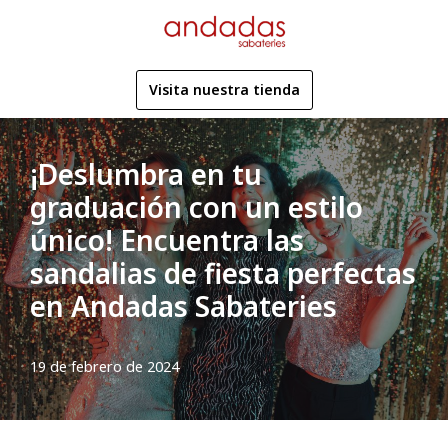
Saltar
al
Visita nuestra tienda
contenido
¡Deslumbra en tu
graduación con un estilo
único! Encuentra las
sandalias de fiesta perfectas
en Andadas Sabateries
19 de febrero de 2024